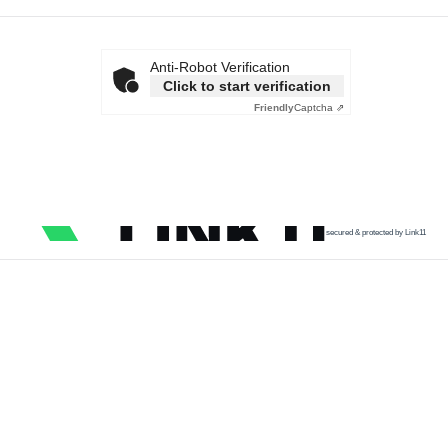
Anti-Robot Verification
Click to start verification
Friendly
Captcha ⇗
secured & protected by Link11