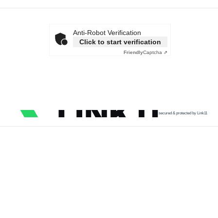
Anti-Robot Verification
Click to start verification
Friendly
Captcha ⇗
secured & protected by Link11