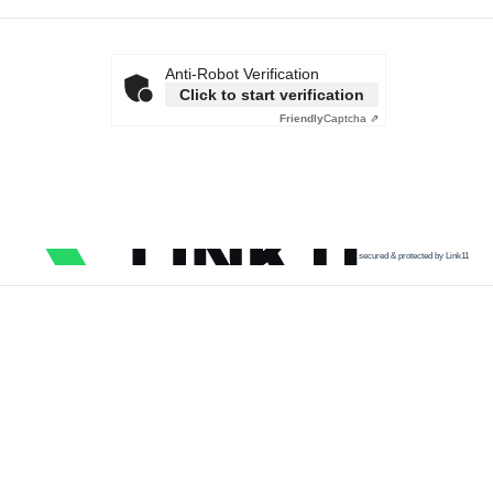
Anti-Robot Verification
Click to start verification
Friendly
Captcha ⇗
secured & protected by Link11