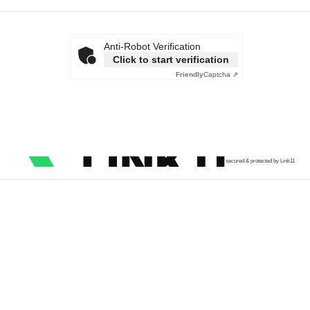
Anti-Robot Verification
Click to start verification
Friendly
Captcha ⇗
secured & protected by Link11