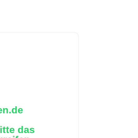
en.de
itte das