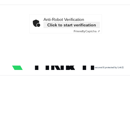
Anti-Robot Verification
Click to start verification
Friendly
Captcha ⇗
secured & protected by Link11