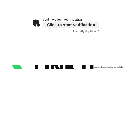
Anti-Robot Verification
Click to start verification
Friendly
Captcha ⇗
secured & protected by Link11