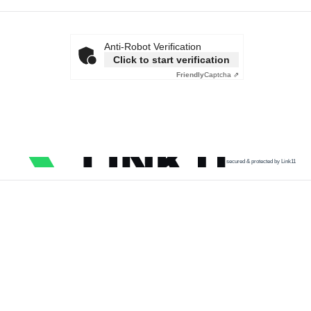
Anti-Robot Verification
Click to start verification
Friendly
Captcha ⇗
secured & protected by Link11