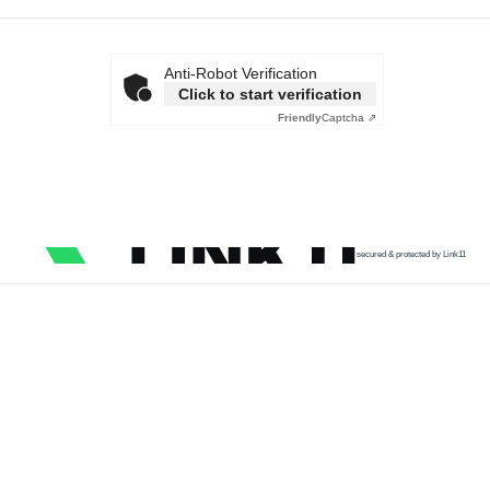
Anti-Robot Verification
Click to start verification
Friendly
Captcha ⇗
secured & protected by Link11