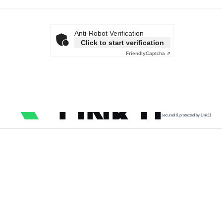
Anti-Robot Verification
Click to start verification
Friendly
Captcha ⇗
secured & protected by Link11