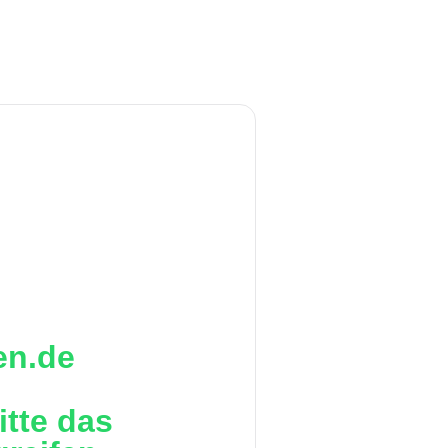
en.de
itte das