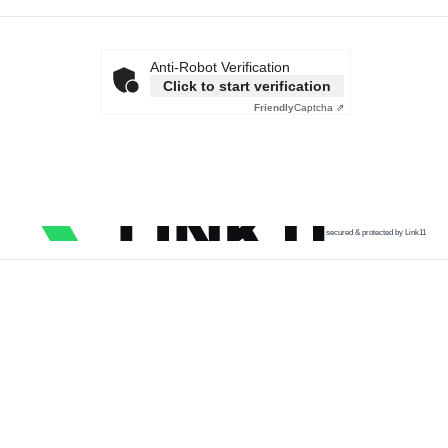
Anti-Robot Verification
Click to start verification
Friendly
Captcha ⇗
secured & protected by Link11