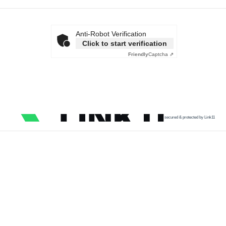
Anti-Robot Verification
Click to start verification
Friendly
Captcha ⇗
secured & protected by Link11