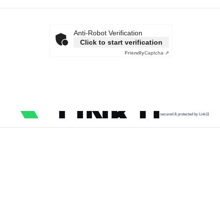
Anti-Robot Verification
Click to start verification
Friendly
Captcha ⇗
secured & protected by Link11