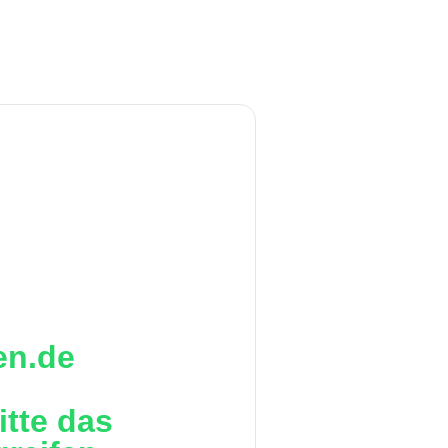
en.de
itte das