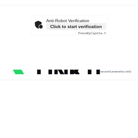
Anti-Robot Verification
Click to start verification
Friendly
Captcha ⇗
secured & protected by Link11