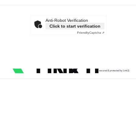
Anti-Robot Verification
Click to start verification
Friendly
Captcha ⇗
secured & protected by Link11