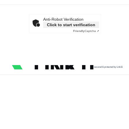
Anti-Robot Verification
Click to start verification
Friendly
Captcha ⇗
secured & protected by Link11